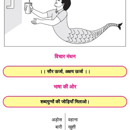
विचार मंथन
।। सौर ऊर्जा, अक्षय ऊर्जा ।।
भाषा की ओर
शब्दयुग्मों की जोड़ियाँ मिलाओ।
अड़ोस
वहाना
बारी
खुशी