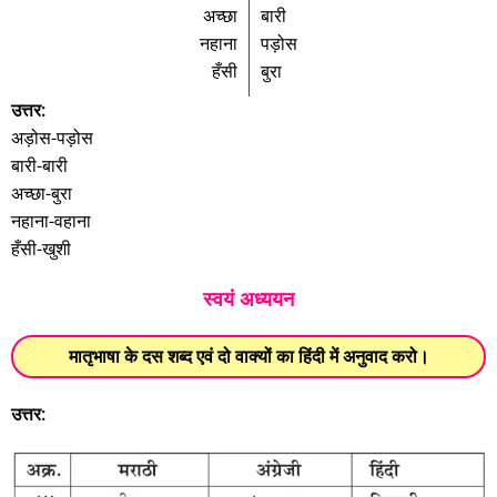
अच्छा
बारी
नहाना
पड़ोस
हँसी
बुरा
उत्तर:
अड़ोस-पड़ोस
बारी-बारी
अच्छा-बुरा
नहाना-वहाना
हँसी-खुशी
स्वयं अध्ययन
मातृभाषा के दस शब्द एवं दो वाक्यों का हिंदी में अनुवाद करो।
उत्तर: