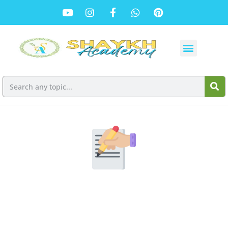
हिंदी निबंध लेखन