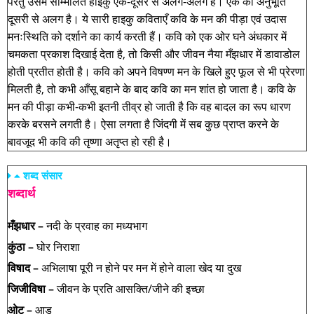
परंतु उसमें सम्मिलित हाइकु एक-दूसरे से अलग-अलग हैं। एक की अनुभूति
दूसरी से अलग है। ये सारी हाइकु कविताएँ कवि के मन की पीड़ा एवं उदास
मनःस्थिति को दर्शाने का कार्य करती हैं। कवि को एक ओर घने अंधकार में
चमकता प्रकाश दिखाई देता है, तो किसी और जीवन नैया मँझधार में डावाडोल
होती प्रतीत होती है। कवि को अपने विषण्ण मन के खिले हुए फूल से भी प्रेरणा
मिलती है, तो कभी आँसू बहाने के बाद कवि का मन शांत हो जाता है। कवि के
मन की पीड़ा कभी-कभी इतनी तीव्र हो जाती है कि वह बादल का रूप धारण
करके बरसने लगती है। ऐसा लगता है जिंदगी में सब कुछ प्राप्त करने के
बावजूद भी कवि की तृष्णा अतृप्त हो रही है।
शब्‍द संसार
शब्दार्थ
मँझधार –
नदी के प्रवाह का मध्यभाग
कुंठा –
घोर निराशा
विषाद –
अभिलाषा पूरी न होने पर मन में होने वाला खेद या दुख
जिजीविषा –
जीवन के प्रति आसक्‍ति/जीने की इच्छा
ओट –
आड़