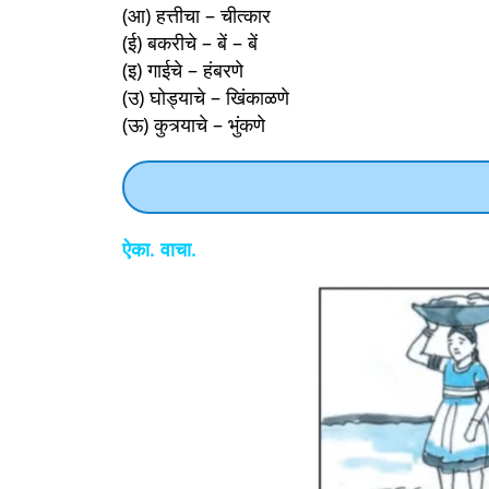
(आ) हत्तीचा – चीत्कार
(ई) बकरीचे – बें – बें
(इ) गाईचे – हंबरणे
(उ) घोड्याचे – खिंकाळणे
(ऊ) कुत्र्याचे – भुंकणे
ऐका. वाचा.