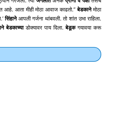
्याने गरजला. त्या
जंगलात
अनेक
प्राणी व पक्षी
तसेच
ाढत आहे. आता मीही मोठा आवाज काढतो.”
बेडकाने
मोठा
े.’
सिंहाने
आपली गर्जना थांबवली. तो शांत उभा राहिला.
ाने बेडकाच्या
डोक्यावर पाय दिला.
बेडूक
गयावया करू