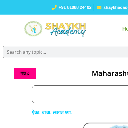
+91 81088 24402
shaykhacad
H
Maharasht
पाठ ८
ऐका. वाचा. लक्षात घ्‍या.