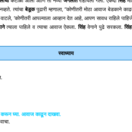
लाचा
कंटाळा आला आणि तो नव्या
जंगलात
राहायला गेला. एकदा
सिंह
मोठ
व्हते. त्यांचा
बेडूक
पुढारी म्हणाला, “कोणीतरी मोठा आवाज बेडकाने क
वाटले, ‘कोणीतरी आपल्याला आव्हान देत आहे, आपण सावध राहिले पाहिज
हाने
त्याला पाहिले व त्याचा आवाज ऐकला.
सिंह
वेगाने पुढे सरकला.
सिंह
स्वाध्याय
त.
ीत करून घ्या. आवाज काढून दाखवा.
 वाचा.