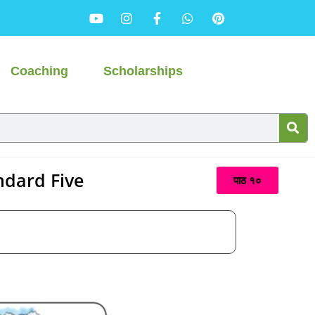
Coaching
Scholarships
ndard Five
पाठ १०