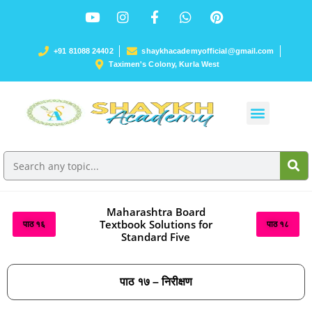
+91 81088 24402
shaykhacademyofficial@gmail.com
Taximen's Colony, Kurla West
Maharashtra Board
Textbook Solutions for
पाठ १६
पाठ १८
Standard Five
पाठ १७ – निरीक्षण