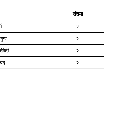
संख्या
मा
२
ुप्त
२
िवेदी
२
मचंद
२