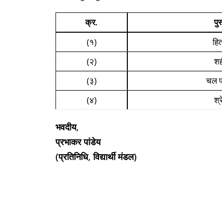
क्र.
पु
(१)
हि
(२)
शह
(३)
चल प
(४)
श्
भवदीय,
प्रभाकर पांडेय
(प्रतिनिधि, विद्यार्थी मंडल)