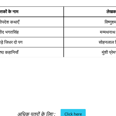
स्तकों के नाम
लेखक
तोपदेश कथाएँ
विष्णुशर्
ीद भगतसिंह
मन्मथनाथ ग
ड़े जिधर दो पग
सोहनलाल द्व
रेष्ठ कहानियाँ
मुंशी प्रे
अधिक पत्रों के लिए :
Click here