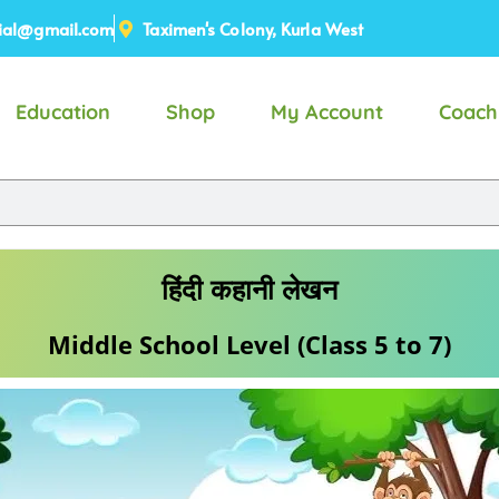
ial@gmail.com
Taximen's Colony, Kurla West
Education
Shop
My Account
Coach
हिंदी कहानी लेखन
Middle School Level (Class 5 to 7)