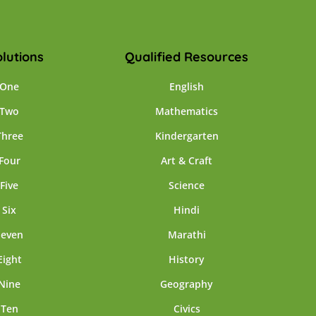
lutions
Qualified Resources
 One
English
 Two
Mathematics
Three
Kindergarten
Four
Art & Craft
Five
Science
 Six
Hindi
Seven
Marathi
Eight
History
Nine
Geography
 Ten
Civics