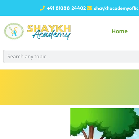
+91 81088 24402
shaykhacademyoffic
Home